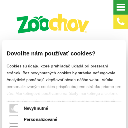
včelárstvo
Dovolíte nám používať cookies?
Cookies sú údaje, ktoré prehliadač ukladá pri prezeraní
Ponúkame kompletný
stránok. Bez nevyhnutných cookies by stránka nefungovala.
Analytické pomáhajú zlepšovať obsah nášho webu. Vďaka
sortiment pre včelárov:
-
personalizovaným cookies prispôsobujeme stránku priamo pre
ochranný odev, úle,
vás. Marketingové používame na účely marketingu a cielenie
medzistienky, rámiky,
reklám. Váš súhlas je pre nás dôležitý, aby sme vám vedeli
ponúknuť čo najlepší obsah.
Nevyhnutné
prípravky na chov včelích
matiek, materské mriežky,
Ochrana osobných údajov a cookies
Personalizované